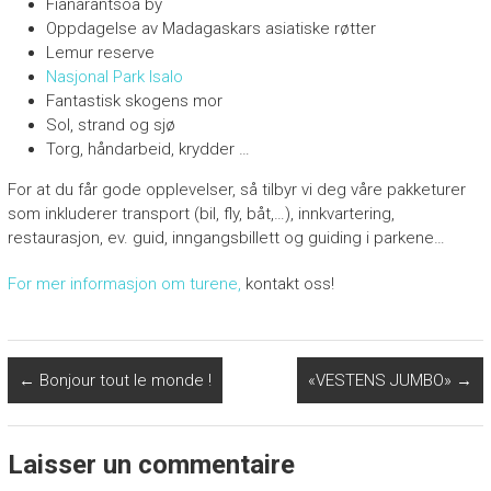
Fianarantsoa by
Oppdagelse av Madagaskars asiatiske røtter
Lemur reserve
Nasjonal Park Isalo
Fantastisk skogens mor
Sol, strand og sjø
Torg, håndarbeid, krydder …
For at du får gode opplevelser, så tilbyr vi deg våre pakketurer
som inkluderer transport (bil, fly, båt,…), innkvartering,
restaurasjon, ev. guid, inngangsbillett og guiding i parkene…
For mer informasjon om turene,
kontakt oss!
←
Bonjour tout le monde !
«VESTENS JUMBO»
→
Laisser un commentaire