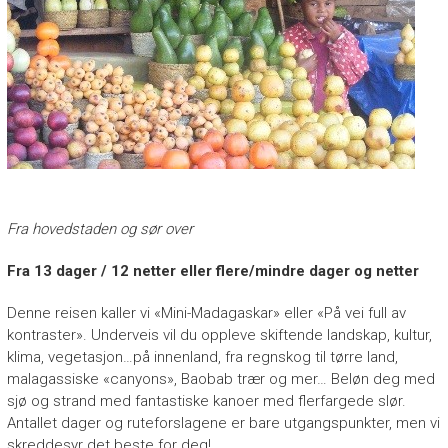
Fra hovedstaden og sør over
F
ra 13 dager / 12 netter
eller flere/mindre dager og netter
Denne reisen kaller vi «Mini-Madagaskar» eller «På vei full av
kontraster». Underveis vil du oppleve skiftende landskap, kultur,
klima, vegetasjon…på innenland, fra regnskog til tørre land,
malagassiske «canyons», Baobab trær og mer… Beløn ​​deg med
sjø og strand med fantastiske kanoer med flerfargede slør.
Antallet dager og ruteforslagene er bare utgangspunkter, men vi
skreddesyr det beste for deg!