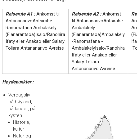
Reiserute A1 :
Ankomst til
Reiserute A2 :
Ankomst
Rei
AntananarivoAntsirabe
til AntananarivoAntsirabe
Ant
Ranomafana Ambalakely
Ambalakely
Amb
(Fianarantsoa)Isalo/Ranohira
(Fianarantsoa)Ambalakely
(Fi
Ifaty eller Anakao eller Salary
-Ranomafana -
Ifat
Toliara Antananarivo Avreise
AmbalakelyIsalo/Ranohira
Tol
Ifaty eller Anakao eller
Salary Toliara
Antananarivo Avreise
Høydepunkter :
Verdagsliv
på høyland,
på landet, på
kysten…
Historie,
kultur
Natur og