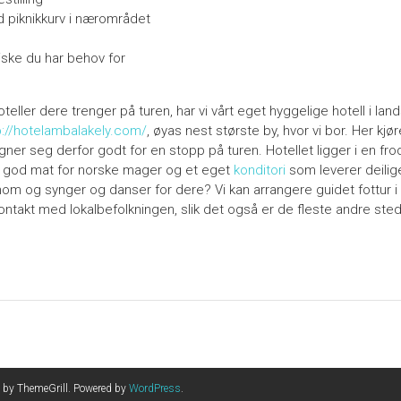
 piknikkurv i nærområdet
tiske du har behov for
 hoteller dere trenger på turen, har vi vårt eget hyggelige hotell i l
p://hotelambalakely.com/
, øyas nest største by, hvor vi bor. Her kjør
ner seg derfor godt for en stopp på turen. Hotellet ligger i en frod
 god mat for norske mager og et eget
konditori
som leverer deilig
om og synger og danser for dere? Vi kan arrangere guidet fottur i
kontakt med lokalbefolkningen, slik det også er de fleste andre st
by ThemeGrill. Powered by
WordPress
.