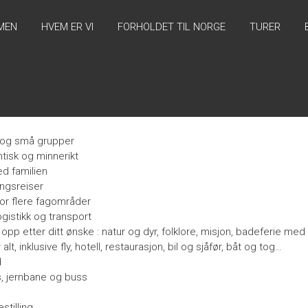
MEN
HVEM ER VI
FORHOLDET TIL NORGE
TURER
D
 og små grupper
tisk og minnerikt
d familien
ingsreiser
or flere fagområder
gistikk og transport
opp etter ditt ønske : natur og dyr, folklore, misjon, badeferie me
lt, inklusive fly, hotell, restaurasjon, bil og sjåfør, båt og tog…
d
ss, jernbane og buss
estilling