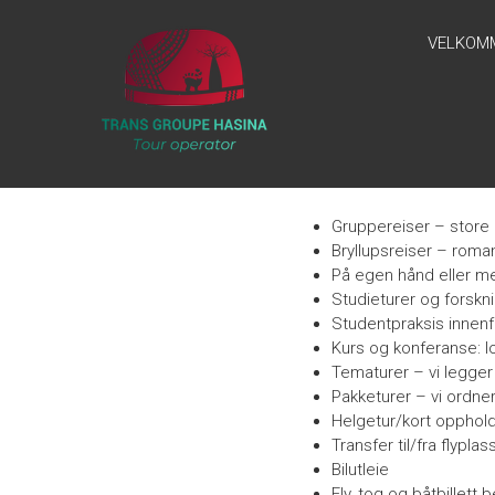
Skip
REISEBYRÅ
to
VELKOM
content
TRANSGROUPEHASINA
“Ny Tur, Ny
Horisont, Ny
Inspirasjon!”
VÅRE TILBU
Gruppereiser – store
Bryllupsreiser – roman
På egen hånd eller me
Studieturer og forskn
Studentpraksis innenf
Kurs og konferanse: lo
Tematurer – vi legger 
Pakketurer – vi ordner a
Helgetur/kort opphol
Transfer til/fra flypla
Bilutleie
Fly, tog og båtbillett b