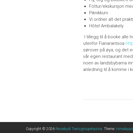
Fottur/ekskursjon med
Piknikkurv
Vi ordner alt det prak
Hôtel Ambalakely
I tillegg til å booke alle
utenfor Fianarantsoa
htt
sørover på øya, og det eg
vår egen restaurant med
noen av landsbybarna inn
anledning til å komme i 
Copyright © 2026
Reisebyrå Transgroupehasina
. Theme:
Himalayas